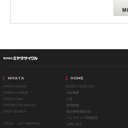
MIYATA
HOME
MIYATA E-BIKE
ENJOY CYCLE LIFE
MIYATA LINEUP
会社概要
MIYATA Care
公告
HISTORY OF MIYATA
採用情報
SHOP SEARCH
個人情報保護方針
ウェブサイト利用規程
STOCK LIST -StaffOnly-
お問い合せ