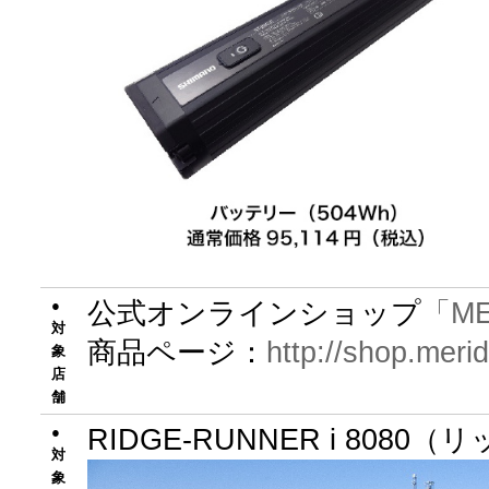
公式オンラインショップ
「ME
●
対
商品ページ：
http://shop.meri
象
店
舗
RIDGE-RUNNER i 80
●
対
象