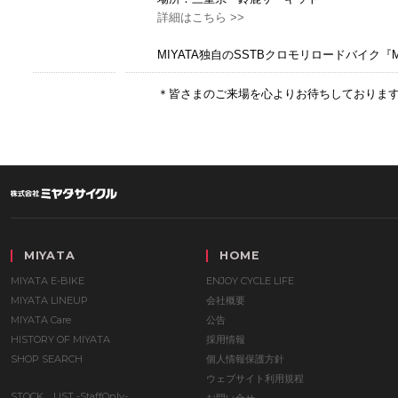
詳細はこちら >>
MIYATA独自のSSTBクロモリロードバイク『
＊皆さまのご来場を心よりお待ちしておりま
MIYATA
HOME
MIYATA E-BIKE
ENJOY CYCLE LIFE
MIYATA LINEUP
会社概要
MIYATA Care
公告
HISTORY OF MIYATA
採用情報
SHOP SEARCH
個人情報保護方針
ウェブサイト利用規程
STOCK LIST -StaffOnly-
お問い合せ