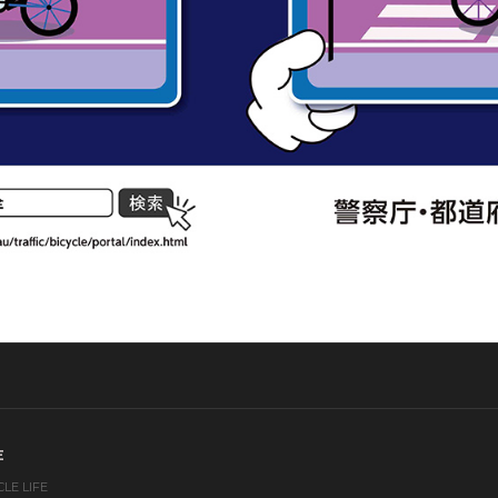
E
LE LIFE