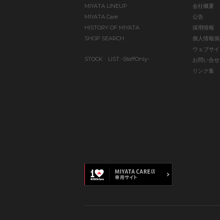
MIYATA LINEUP
会社概要
MIYATA Care
公告
HISTORY OF MIYATA
採用情報
SHOP SEARCH
個人情報保
ウェブサイ
STOCK LIST -StaffOnly-
お問い合せ
リンク集