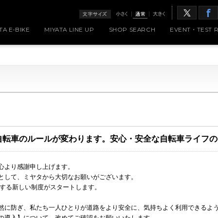
TA E-BIKE
MIYATA LINE UP
SHOP SEARCH
EVENT・TEST R
自転車のルールが変わります。安心・安全な自転車ライフ
心より感謝申し上げます。
として、ミヤタから大切なお願いがございます。
に関する新しい制度がスタートします。
然に防ぎ、私たち一人ひとりが道路をより安全に、気持ちよく利用できるよ
の導入】について、改めてご確認をお願いいたします。