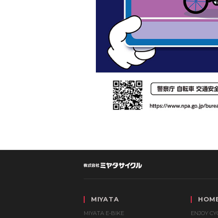
MIYATA
HOM
MIYATA E-BIKE
ENJOY CYC